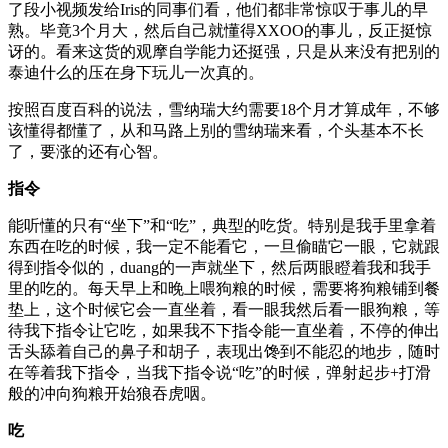
了段小视频发给Iris的同事们看，他们都非常惊叹于事儿的早
熟。毕竟3个月大，然后自己就懂得XXOO的事儿，反正挺惊
讶的。看来这货的观摩自学能力还挺强，只是从来没有把别的
泰迪什么的压在身下玩儿一次真的。
按照百度百科的说法，雪纳瑞大约需要18个月才算成年，不够
该懂得都懂了，从和马路上别的雪纳瑞来看，个头基本不长
了，要涨的还有心智。
指令
能听懂的只有“坐下”和“吃”，典型的吃货。特别是我手里拿着
东西在吃的时候，我一定不能看它，一旦偷瞄它一眼，它就跟
得到指令似的，duang的一声就坐下，然后两眼瞪着我和我手
里的吃的。每天早上和晚上喂狗粮的时候，需要将狗粮铺到餐
垫上，这个时候它会一直坐着，看一眼我然后看一眼狗粮，等
待我下指令让它吃，如果我不下指令能一直坐着，不停的伸出
舌头舔着自己的鼻子和胡子，表现出馋到不能忍的地步，随时
在等着我下指令，当我下指令说“吃”的时候，弹射起步+打滑
般的冲向狗粮开始狼吞虎咽。
吃