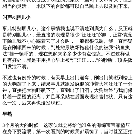
相当的灵活，一米以下的台阶都可以自己跳上去以及跳下来。
叫声&胆儿小
事儿特别胆儿小。这个事情我也说不清楚到底为什么，反正就
是特别胆儿小，最直接的表现是很少“汪汪汪”的叫，正常情况
下除非我不小心踩着它了才会叫，一般都很低调。我一直怀疑
是在刚领回来的时候，到处撒尿咬坏拖鞋什么的被我“钓鱼执
法”揍一顿吓的，现在想起来多多少少有点愧疚。不过这样做
也有好处，就是不用担心早上被“汪汪汪……”的吵醒，顶多挠
门发泄不满。
不过也有例外的时候，有天早上出门遛弯，刚出门就碰到楼上
的大狗蹿了下来，结果事儿就跟发疯似的冲着大狗汪汪了一分
钟，直接把大狗吓趴下了，直到出了门洞，大狗始终与我们保
持着一层楼的距离，并且耳朵贴在后面表现出害怕状。只有这
么一次，后来再也没发现过。
早熟
3个月的大的时候，这家伙就会将给他准备的海绵宝宝靠垫压
在身下耍流氓，第一次看到的时候我都震惊了，当时甚至还拍