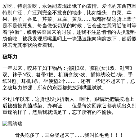
爱吃，特别爱吃，永远能表现出饿了的表情。爱吃的东西范围
特别广泛，广泛到完全不挑食的地步，比如馒头、白菜、苹
果、桃子、香瓜、芹菜、豆腐、黄瓜……我都怀疑这货上辈子
是不是饿死鬼。每当做饭切菜的时候，它会坐在我附近随时等
着“捡漏”，或者买菜回来的时候，趁我不注意悄悄的去扒塑料
袋偷吃，被我发现后嘴里叼上一块迅速跑向狗窝放下，然后假
装若无其事状的看着我。
破坏力
一年以来，咬坏了如下物品：拖鞋3双、凉鞋(女)1双、鞋带3
双、袜子N双、笤帚1把、机顶盒线3次、插排线咬烂2条、手
纸N包、耳机1条、坐便垫2个……，还有一些记不起来了，总
之破坏力超强，所有的东西都想放到嘴里试试。
不过1年以来，这货也没少折磨人，呕吐、跟猫玩把猫按地上
后被猫挠真菌感染、办狗证……但是每次回家它都表现出久别
重逢的样子，然后我就满足了，忘了所有的不愉快。
骨头吃多了，耳朵竖起来了……我叫长毛兔！！！