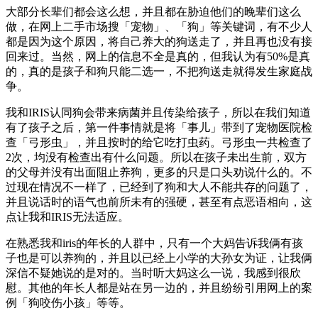
大部分长辈们都会这么想，并且都在胁迫他们的晚辈们这么
做，在网上二手市场搜「宠物」、「狗」等关键词，有不少人
都是因为这个原因，将自己养大的狗送走了，并且再也没有接
回来过。当然，网上的信息不全是真的，但我认为有50%是真
的，真的是孩子和狗只能二选一，不把狗送走就得发生家庭战
争。
我和IRIS认同狗会带来病菌并且传染给孩子，所以在我们知道
有了孩子之后，第一件事情就是将「事儿」带到了宠物医院检
查「弓形虫」，并且按时的给它吃打虫药。弓形虫一共检查了
2次，均没有检查出有什么问题。所以在孩子未出生前，双方
的父母并没有出面阻止养狗，更多的只是口头劝说什么的。不
过现在情况不一样了，已经到了狗和大人不能共存的问题了，
并且说话时的语气也前所未有的强硬，甚至有点恶语相向，这
点让我和IRIS无法适应。
在熟悉我和iris的年长的人群中，只有一个大妈告诉我俩有孩
子也是可以养狗的，并且以已经上小学的大孙女为证，让我俩
深信不疑她说的是对的。当时听大妈这么一说，我感到很欣
慰。其他的年长人都是站在另一边的，并且纷纷引用网上的案
例「狗咬伤小孩」等等。