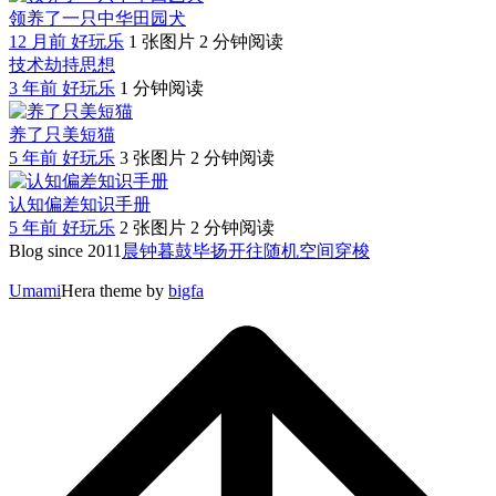
领养了一只中华田园犬
12 月前
好玩乐
1 张图片
2 分钟阅读
技术劫持思想
3 年前
好玩乐
1 分钟阅读
养了只美短猫
5 年前
好玩乐
3 张图片
2 分钟阅读
认知偏差知识手册
5 年前
好玩乐
2 张图片
2 分钟阅读
Blog since 2011
晨钟暮鼓
毕扬
开往随机
空间穿梭
Umami
Hera theme by
bigfa